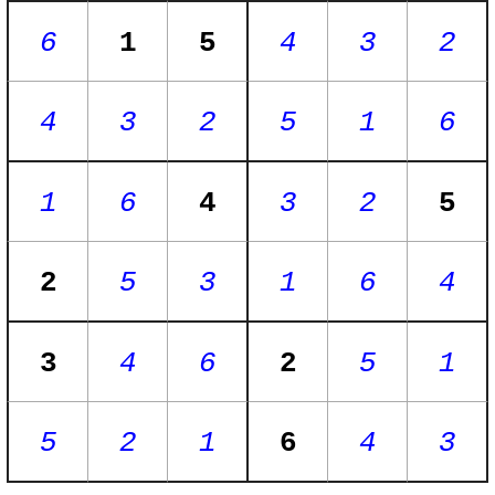
6
1
5
4
3
2
4
3
2
5
1
6
1
6
4
3
2
5
2
5
3
1
6
4
3
4
6
2
5
1
5
2
1
6
4
3