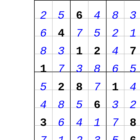
2
5
6
4
8
3
6
4
7
5
2
1
8
3
1
2
4
7
1
7
3
8
6
5
5
2
8
7
1
4
4
8
5
6
3
2
3
6
4
1
7
8