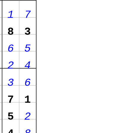
1
7
8
3
6
5
2
4
3
6
7
1
5
2