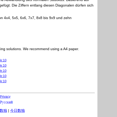
fügt. Die Ziffern entlang diesen Diagonalen dürfen sich
 4x4, 5x5, 6x6, 7x7, 8x8 bis 9x9 und zehn
luding solutions. We recommend using a A4 paper.
fe:10
fe:10
fe:10
fe:10
fe:10
Privacy
数独
|
今日数独