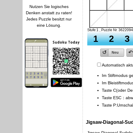
Nutzen Sie logisches
Denken anstatt zu raten!
Jedes Puzzle besitzt nur
eine Lösung.
Automatisch aktu
Im Stiftmodus g
Im Bleistiftmod
Taste C(oder De
Taste ESC：abw
Taste P:Umschal
Jigsaw-Diagonal-Su
Jigsaw-Diagonal-Sudoku