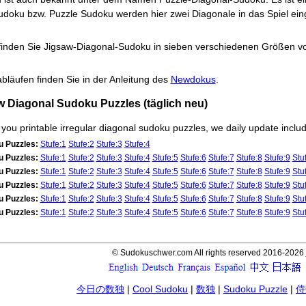
oku bzw. Puzzle Sudoku werden hier zwei Diagonale in das Spiel einge
nden Sie Jigsaw-Diagonal-Sudoku in sieben verschiedenen Größen von
abläufen finden Sie in der Anleitung des
Newdokus
.
 Diagonal Sudoku Puzzles (täglich neu)
e you printable irregular diagonal sudoku puzzles, we daily update inc
u Puzzles:
Stufe:1
Stufe:2
Stufe:3
Stufe:4
u Puzzles:
Stufe:1
Stufe:2
Stufe:3
Stufe:4
Stufe:5
Stufe:6
Stufe:7
Stufe:8
Stufe:9
Stu
u Puzzles:
Stufe:1
Stufe:2
Stufe:3
Stufe:4
Stufe:5
Stufe:6
Stufe:7
Stufe:8
Stufe:9
Stu
u Puzzles:
Stufe:1
Stufe:2
Stufe:3
Stufe:4
Stufe:5
Stufe:6
Stufe:7
Stufe:8
Stufe:9
Stu
u Puzzles:
Stufe:1
Stufe:2
Stufe:3
Stufe:4
Stufe:5
Stufe:6
Stufe:7
Stufe:8
Stufe:9
Stu
u Puzzles:
Stufe:1
Stufe:2
Stufe:3
Stufe:4
Stufe:5
Stufe:6
Stufe:7
Stufe:8
Stufe:9
Stu
© Sudokuschwer.com All rights reserved 2016-2026
今日の数独
|
Cool Sudoku
|
数独
|
Sudoku Puzzle
|
侍