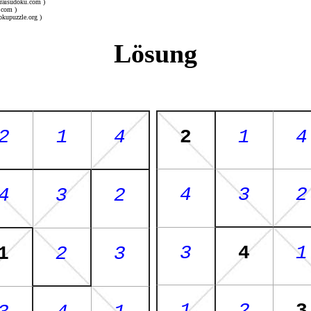
uraisudoku.com )
.com )
okupuzzle.org )
Lösung